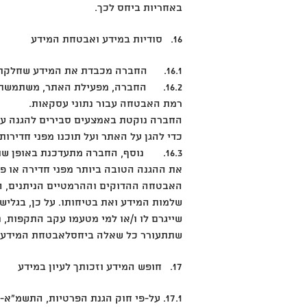
באחריות ביחס לכך.
16. סודיות במידע ואבטחת המידע
16.1. החברה מכבדת את המידע שחלקת ולכן נוקטת בכל התהליכים הסבירים, על מנת להבטיח את סודיות המידע שלך.
16.2. החברה, מפעילת האתר, משתמשת
רמת האבטחה עבור נתוני עסקאות.
החברה נוקטת באמצעים סבירים להגנה על ה
כדי להגן על האתר ועל תוכנו מפני חדירות
16.3. נוסף, החברה מתעדכנת באופן 
את ההגנה הטובה ביותר מפני חדירה או פר
האבטחה ההדוקים וההרמטיים הניתנים, הגל
שלמות המידע ואת בטיחותו. על כן, בגלי
שייגרם לו ו/או למי מטעמו עקב התקפות, נ
שתתעורר כל שאלה ביחסלאבטחת המידע ופ
17. חופש המידע וזכותך לעיון במידע