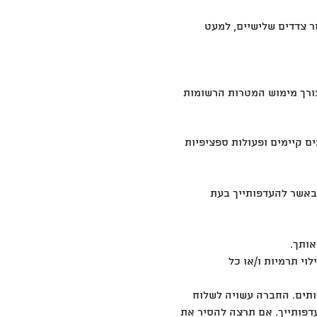
ור צדדים שלישיים, למעט
ורך מימוש המטרות הרשומות
ים קיימים ופעולות ספציפיות
 באשר להעדפותייך בעת
לוי תרמיות ו/או כל
רותים. החברה עשויה לשלוח
עדפותייך. אם תרצה להסיר את