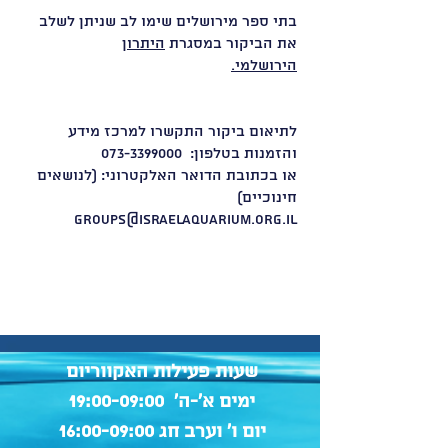
בתי ספר מירושלים שימו לב שניתן לשלב
את הביקור במסגרת
היתרון
הירושלמי.
קישור לאתר חיצוני נפתח בחלון חדש
לתיאום ביקור התקשרו למרכז מידע
והזמנות בטלפון:
073-3399000
או בכתובת הדואר האלקטרוני: (לנושאים
חינוכיים)
groups@israelaquarium.org.il
שעות פעילות האקווריום
ימים א'-ה' 19:00-09:00
יום ו' וערב חג 16:00-09:00