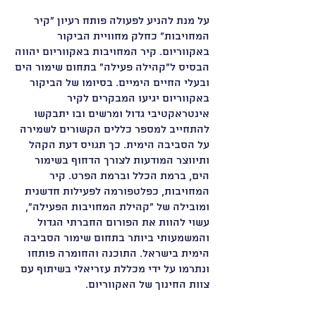
על מנת להניע לפעולה פותח רעיון "קיר
המחויבות" כחלק מחוויית הביקור
באקווריום. קיר המחויבות באקווריום יהווה
הבסיס ל"קהילה פעילה" בתחום שימור הים
ובעלי החיים הימיים. בסיומו של הביקור
באקווריום יגיעו המבקרים לקיר
אינטראקטיבי גדול ומרשים ובו יתבקשו
להתחייב למספר כללים הקשורים לשמירה
על הסביבה הימית. כך תגויס דעת הקהל
ותיווצר המודעות לצורך הדחוף בשימור
הים, ברמת הכלל וברמת הפרט. קיר
המחויבות, כפלטפורמה לפעילות חדשנית
ומובילה של "קהילת המחויבות הפעילה",
עשוי להוות את הפורום החברתי הגדול
והמשמעותי ביותר בתחום שימור הסביבה
הימית בישראל. התוכנה והחומרה פותחו
ונתרמו על ידי מכללת עזריאלי בשיתוף עם
צוות החינוך של האקווריום.