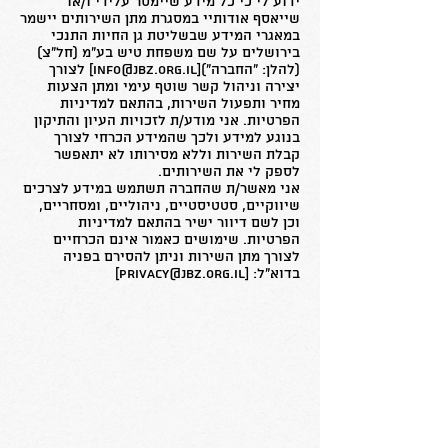
ידוע לי כי כל מידע שיימסר עלידי ו/או
שייאסף אודותיי במסגרת מתן השירותים יישמר
במאגרי המידע שבשליטת גן החיות התנכי
בירושלים על שם משפחת טיש בע"מ (חל"צ)
(להלן: "החברה")[
info@jbz.org.il
] לצורך
יצירה וניהול קשר שוטף עימי ומתן הצעות
מחיר ותפעול השירות, בהתאם למדיניות
הפרטיות. אני מודע/ת לזכויות העיון והתיקון
בנוגע למידע ולכך שהמידע הכרחי לצורך
קבלת השירות וללא מסירותו לא יתאפשר
לספק לי את השירותים.
אני מאשר/ת שהחברה תשתמש במידע לצרכים
שיווקיים, סטטיסטיים, ניהוליים, ומסחריים,
וכן לשם דיוור ישיר בהתאם למדיניות
הפרטיות. שימושים כאמור אינם הכרחיים
לצורך מתן השירות וניתן להסירם בפניה
בדוא"ל: [privacy@jbz.org.il]