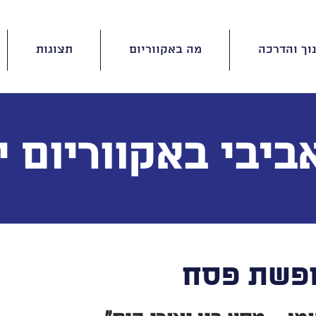
וך והדרכה
מה באקווריום
תצוגות
ביבי באקווריום 
ופשת פסח