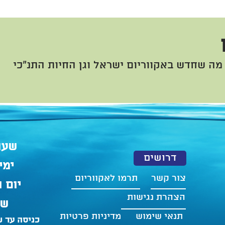
מה שחדש באקווריום ישראל וגן החיות התנ"כי
שעו
דרושים
ימים א
צור קשר
תרמו לאקווריום
יום ו' ו
הצהרת נגישות
שבת 
תנאי שימוש
מדיניות פרטיות
כניסה עד ש