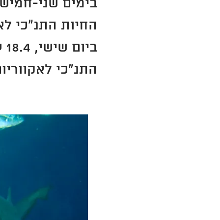
החיות התנ"כי לאקוורי
בי
התנ"כי לאקווריום ישרא