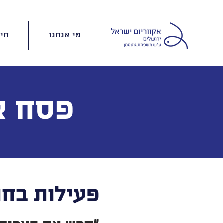
מי אנחנו
חינ
פסח א
פעילות בח