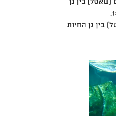
ת היסעים (שאטל) בין גן
שאטל) בין גן החיות