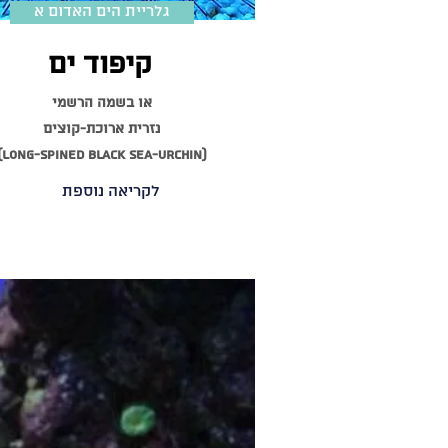
גלריית הים האדום א
קיפוד ים
או בשמה הרשמי
נזרית ארוכת-קוצים
(Long-spined black sea-urchin)
לקריאה נוספת