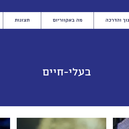
וך והדרכה
מה באקווריום
תצוגות
בעלי-חיים