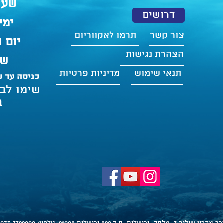
שעו
דרושים
ימים א
צור קשר
תרמו לאקווריום
יום ו' ו
הצהרת נגישות
שבת 
תנאי שימוש
מדיניות פרטיות
כניסה עד ש
שימו לב
ב
אהרון שולוב 3, מלחה, ירושלים. ת.ד 898 ירושלים 91008. טלפון:
073-3399000